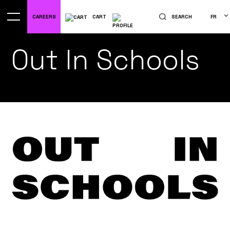
CAREERS
CART
SEARCH
FR
Out In Schools