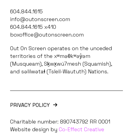
604.844.1615
info@outonscreen.com
604.844.1615 x410
boxoffice@outonscreen.com
Out On Screen operates on the unceded
territories of the xʷməθkʷəy̓əm
(Musqueam), Sḵwx̱wú7mesh (Squamish),
and səlilwətaɬ (Tsleil-Waututh) Nations.
PRIVACY POLICY
Charitable number: 890743792 RR 0001
Website design by
Co-Effect Creative