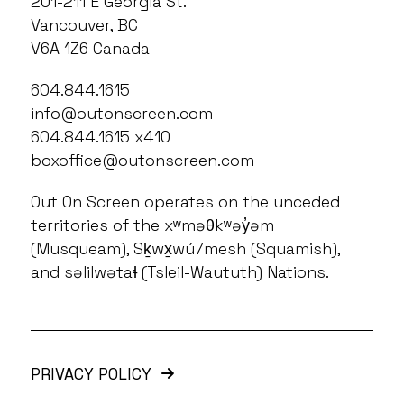
201-211 E Georgia St.
Vancouver, BC
V6A 1Z6 Canada
604.844.1615
info@outonscreen.com
604.844.1615 x410
boxoffice@outonscreen.com
Out On Screen operates on the unceded
territories of the xʷməθkʷəy̓əm
(Musqueam), Sḵwx̱wú7mesh (Squamish),
and səlilwətaɬ (Tsleil-Waututh) Nations.
PRIVACY POLICY