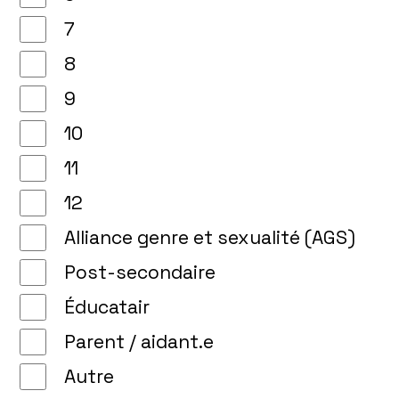
7
8
9
10
11
12
Alliance genre et sexualité (AGS)
Post-secondaire
Éducatair
Parent / aidant.e
Autre